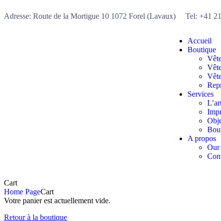
Adresse: Route de la Mortigue 10 1072 Forel (Lavaux) Tel: +41 2
Accueil
Boutique
Vêt
Vêt
Vête
Repr
Services
L’ar
Impr
Obje
Bout
A propos
Our
Cont
Cart
Home Page
Cart
Votre panier est actuellement vide.
Retour à la boutique