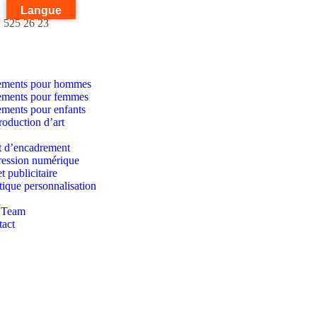
Langue
1 525 26 23
ements pour hommes
ements pour femmes
ments pour enfants
oduction d’art
t d’encadrement
ession numérique
t publicitaire
ique personnalisation
 Team
act