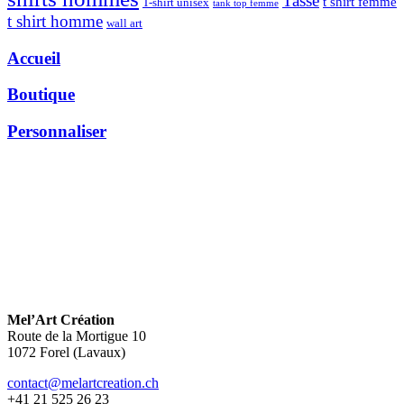
Tasse
t shirt femme
T-shirt unisex
tank top femme
t shirt homme
wall art
Accueil
Boutique
Personnaliser
Mel’Art Création
Route de la Mortigue 10
1072 Forel (Lavaux)
contact@melartcreation.ch
+41 21 525 26 23