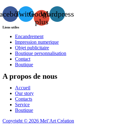
acebook
Twitter
Google-
Wordpress
plus
Liens utiles
Encandrement
Impression numerique
Objet publicitaire
Boutique personnalisation
Contact
Boutique
A propos de nous
Accueil
Our story
Contacts
Service
Boutique
Copyright © 2026 Mel’Art Création