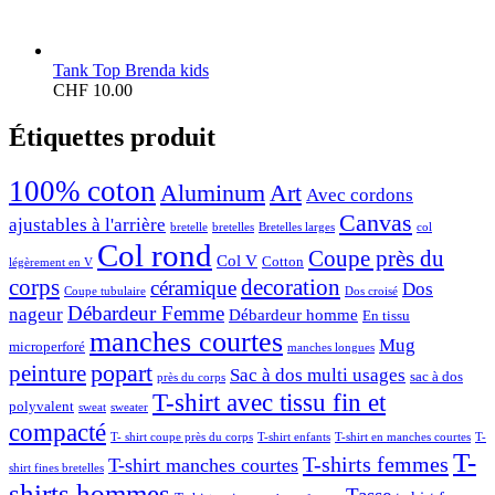
Tank Top Brenda kids
CHF
10.00
Étiquettes produit
100% coton
Aluminum
Art
Avec cordons
Canvas
ajustables à l'arrière
bretelle
bretelles
Bretelles larges
col
Col rond
Coupe près du
Col V
Cotton
légèrement en V
corps
decoration
céramique
Dos
Coupe tubulaire
Dos croisé
Débardeur Femme
nageur
Débardeur homme
En tissu
manches courtes
Mug
microperforé
manches longues
popart
peinture
Sac à dos multi usages
sac à dos
près du corps
T-shirt avec tissu fin et
polyvalent
sweat
sweater
compacté
T- shirt coupe près du corps
T-shirt enfants
T-shirt en manches courtes
T-
T-
T-shirts femmes
T-shirt manches courtes
shirt fines bretelles
shirts hommes