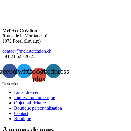
Mel’Art Création
Route de la Mortigue 10
1072 Forel (Lavaux)
contact@melartcreation.ch
+41 21 525 26 23
acebook
Twitter
Google-
Wordpress
plus
Liens utiles
Encandrement
Impression numerique
Objet publicitaire
Boutique personnalisation
Contact
Boutique
A propos de nous