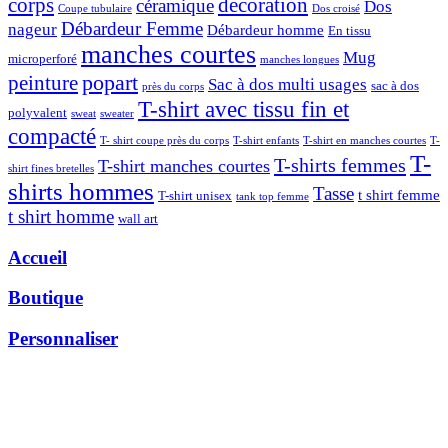
corps
decoration
céramique
Dos
Coupe tubulaire
Dos croisé
Débardeur Femme
nageur
Débardeur homme
En tissu
manches courtes
Mug
microperforé
manches longues
popart
peinture
Sac à dos multi usages
sac à dos
près du corps
T-shirt avec tissu fin et
polyvalent
sweat
sweater
compacté
T- shirt coupe près du corps
T-shirt enfants
T-shirt en manches courtes
T-
T-
T-shirts femmes
T-shirt manches courtes
shirt fines bretelles
shirts hommes
Tasse
t shirt femme
T-shirt unisex
tank top femme
t shirt homme
wall art
Accueil
Boutique
Personnaliser