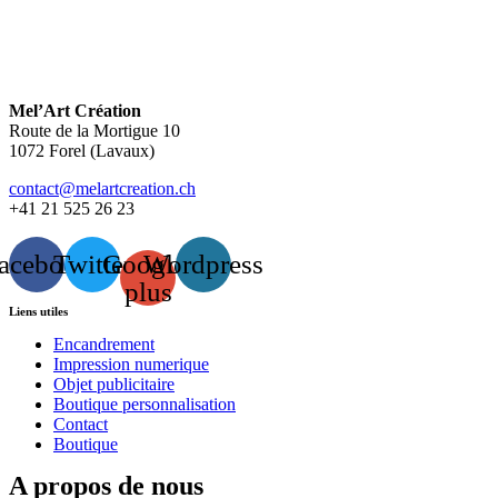
Mel’Art Création
Route de la Mortigue 10
1072 Forel (Lavaux)
contact@melartcreation.ch
+41 21 525 26 23
acebook
Twitter
Google-
Wordpress
plus
Liens utiles
Encandrement
Impression numerique
Objet publicitaire
Boutique personnalisation
Contact
Boutique
A propos de nous