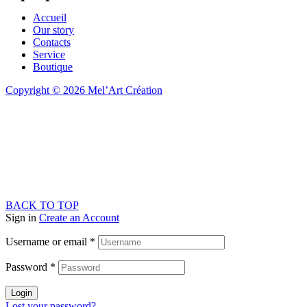
Accueil
Our story
Contacts
Service
Boutique
Copyright © 2026 Mel’Art Création
BACK TO TOP
Sign in
Create an Account
Username or email
*
Password
*
Login
Lost your password?