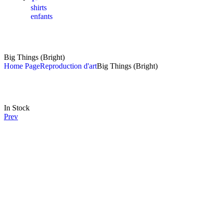
shirts
enfants
Big Things (Bright)
Home Page
Reproduction d'art
Big Things (Bright)
In Stock
Prev