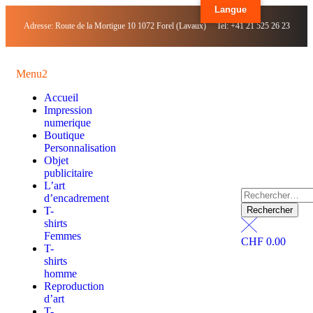
Langue
Adresse: Route de la Mortigue 10 1072 Forel (Lavaux) Tel: +41 21 525 26 23
Menu2
Accueil
Impression
numerique
Boutique
Personnalisation
Objet
publicitaire
L’art
d’encadrement
T-
shirts
Femmes
CHF
0.00
T-
shirts
homme
Reproduction
d’art
T-