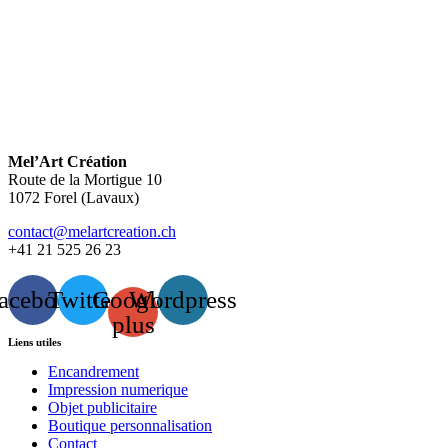
Mel’Art Création
Route de la Mortigue 10
1072 Forel (Lavaux)
contact@melartcreation.ch
+41 21 525 26 23
acebook
Twitter
Google-
Wordpress
plus
Liens utiles
Encandrement
Impression numerique
Objet publicitaire
Boutique personnalisation
Contact