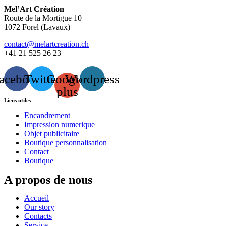
Mel’Art Création
Route de la Mortigue 10
1072 Forel (Lavaux)
contact@melartcreation.ch
+41 21 525 26 23
acebook
Twitter
Google-
Wordpress
plus
Liens utiles
Encandrement
Impression numerique
Objet publicitaire
Boutique personnalisation
Contact
Boutique
A propos de nous
Accueil
Our story
Contacts
Service