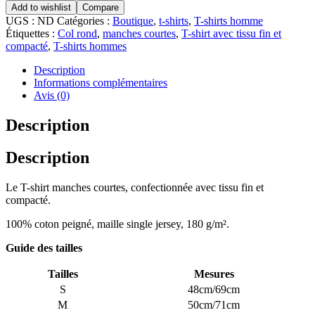
Add to wishlist
Compare
UGS :
ND
Catégories :
Boutique
,
t-shirts
,
T-shirts homme
Étiquettes :
Col rond
,
manches courtes
,
T-shirt avec tissu fin et
compacté
,
T-shirts hommes
Description
Informations complémentaires
Avis (0)
Description
Description
Le T-shirt manches courtes, confectionnée avec tissu fin et
compacté.
100% coton peigné, maille single jersey, 180 g/m².
Guide des tailles
Tailles
Mesures
S
48cm/69cm
M
50cm/71cm