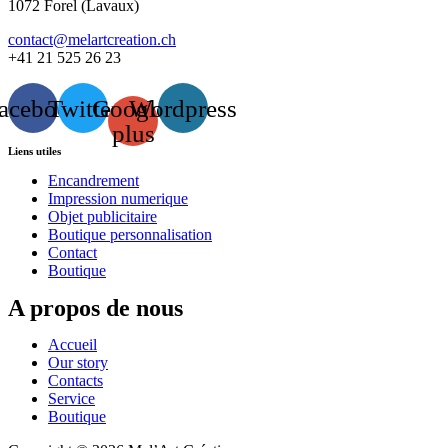
1072 Forel (Lavaux)
contact@melartcreation.ch
+41 21 525 26 23
acebook
Twitter
Google-
Wordpress
plus
Liens utiles
Encandrement
Impression numerique
Objet publicitaire
Boutique personnalisation
Contact
Boutique
A propos de nous
Accueil
Our story
Contacts
Service
Boutique