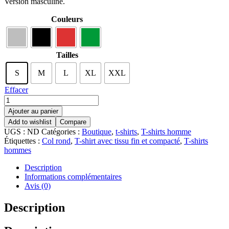
Version masculine.
Couleurs
Tailles
S
M
L
XL
XXL
Effacer
Ajouter au panier
Add to wishlist
Compare
UGS :
ND
Catégories :
Boutique
,
t-shirts
,
T-shirts homme
Étiquettes :
Col rond
,
T-shirt avec tissu fin et compacté
,
T-shirts
hommes
Description
Informations complémentaires
Avis (0)
Description