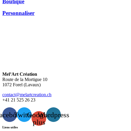
Boutique
Personnaliser
Mel’Art Création
Route de la Mortigue 10
1072 Forel (Lavaux)
contact@melartcreation.ch
+41 21 525 26 23
acebook
Twitter
Google-
Wordpress
plus
Liens utiles