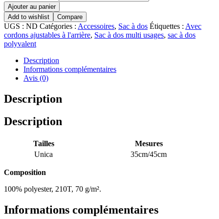
Ajouter au panier
Add to wishlist
Compare
UGS :
ND
Catégories :
Accessoires
,
Sac à dos
Étiquettes :
Avec
cordons ajustables à l'arrière
,
Sac à dos multi usages
,
sac à dos
polyvalent
Description
Informations complémentaires
Avis (0)
Description
Description
Tailles
Mesures
Unica
35cm/45cm
Composition
100% polyester, 210T, 70 g/m².
Informations complémentaires