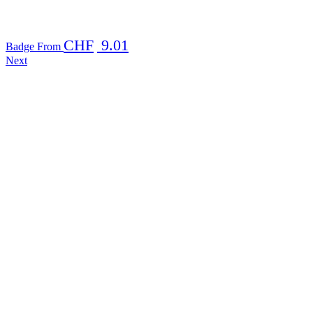
CHF
9.01
Badge
From
Next