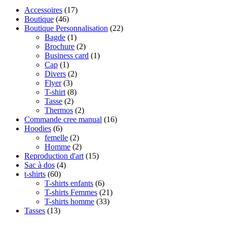
Accessoires
(17)
Boutique
(46)
Boutique Personnalisation
(22)
Bagde
(1)
Brochure
(2)
Business card
(1)
Cap
(1)
Divers
(2)
Flyer
(3)
T-shirt
(8)
Tasse
(2)
Thermos
(2)
Commande cree manual
(16)
Hoodies
(6)
femelle
(2)
Homme
(2)
Reproduction d'art
(15)
Sac à dos
(4)
t-shirts
(60)
T-shirts enfants
(6)
T-shirts Femmes
(21)
T-shirts homme
(33)
Tasses
(13)