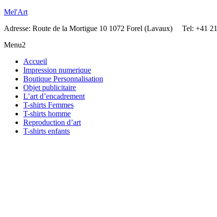
Mel'Art
Adresse: Route de la Mortigue 10 1072 Forel (Lavaux) Tel: +41 2
Menu2
Accueil
Impression numerique
Boutique Personnalisation
Objet publicitaire
L’art d’encadrement
T-shirts Femmes
T-shirts homme
Reproduction d’art
T-shirts enfants