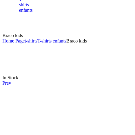
shirts
enfants
Braco kids
Home Page
t-shirts
T-shirts enfants
Braco kids
In Stock
Prev