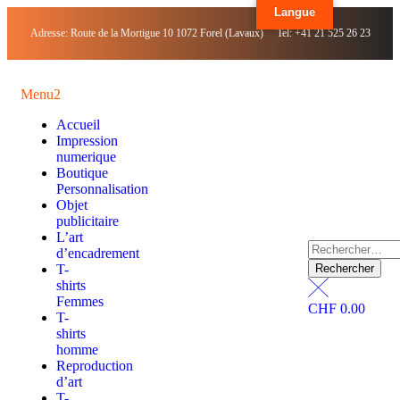
Langue
Adresse: Route de la Mortigue 10 1072 Forel (Lavaux) Tel: +41 21 525 26 23
Menu2
Accueil
Impression
numerique
Boutique
Personnalisation
Objet
publicitaire
L’art
d’encadrement
T-
shirts
Femmes
CHF
0.00
T-
shirts
homme
Reproduction
d’art
T-