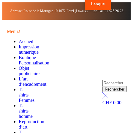
Langue
Adresse: Route de la Mortigue 10 1072 Forel (Lavaux) Tel: +41 21 525 26 23
Menu2
Accueil
Impression
numerique
Boutique
Personnalisation
Objet
publicitaire
L’art
d’encadrement
T-
shirts
Femmes
CHF
0.00
T-
shirts
homme
Reproduction
d’art
T-