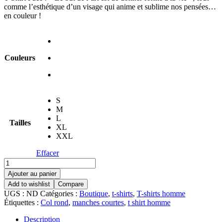
comme l’esthétique d’un visage qui anime et sublime nos pensées…
en couleur !
Couleurs
S
M
L
Tailles
XL
XXL
Effacer
Ajouter au panier
Add to wishlist
Compare
UGS :
ND
Catégories :
Boutique
,
t-shirts
,
T-shirts homme
Étiquettes :
Col rond
,
manches courtes
,
t shirt homme
Description