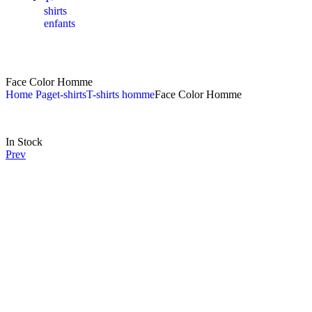
shirts
enfants
Face Color Homme
Home Page
t-shirts
T-shirts homme
Face Color Homme
In Stock
Prev