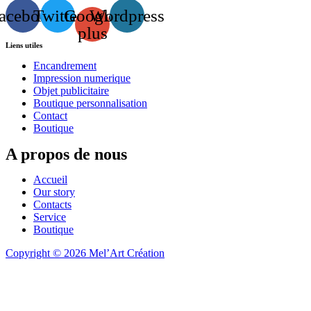
acebook
Twitter
Google-
Wordpress
plus
Liens utiles
Encandrement
Impression numerique
Objet publicitaire
Boutique personnalisation
Contact
Boutique
A propos de nous
Accueil
Our story
Contacts
Service
Boutique
Copyright © 2026 Mel’Art Création