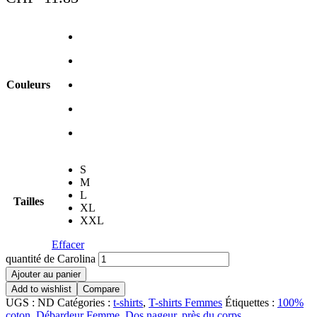
Couleurs
S
M
L
Tailles
XL
XXL
Effacer
quantité de Carolina
Ajouter au panier
Add to wishlist
Compare
UGS :
ND
Catégories :
t-shirts
,
T-shirts Femmes
Étiquettes :
100%
coton
,
Débardeur Femme
,
Dos nageur
,
près du corps