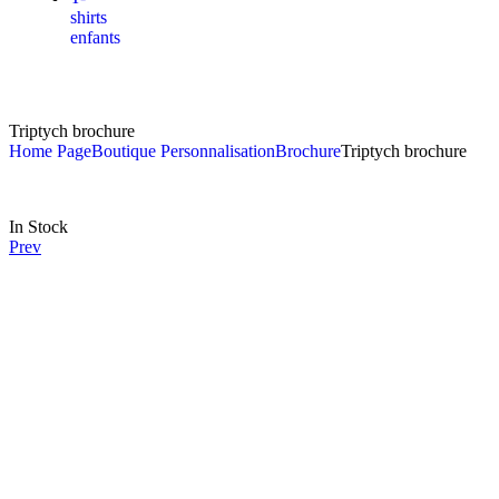
shirts
enfants
Triptych brochure
Home Page
Boutique Personnalisation
Brochure
Triptych brochure
In Stock
Prev