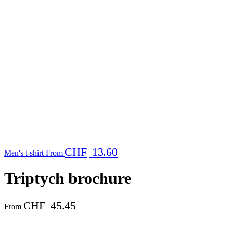
CHF
13.60
Men's t-shirt
From
Triptych brochure
CHF
45.45
From