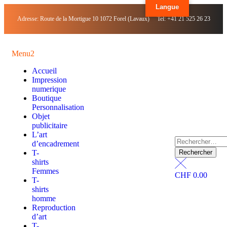
Langue
Adresse: Route de la Mortigue 10 1072 Forel (Lavaux) Tel: +41 21 525 26 23
Menu2
Accueil
Impression
numerique
Boutique
Personnalisation
Objet
publicitaire
L’art
d’encadrement
T-
shirts
Femmes
CHF
0.00
T-
shirts
homme
Reproduction
d’art
T-