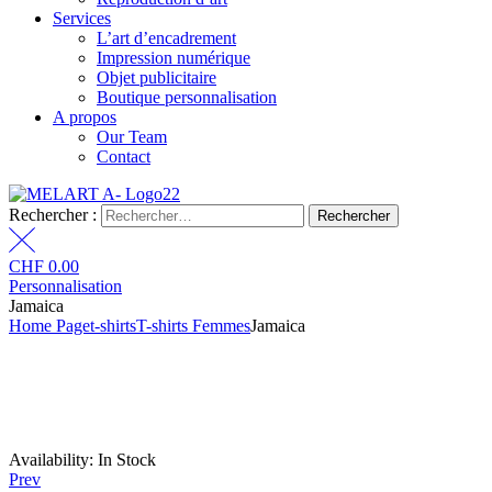
Services
L’art d’encadrement
Impression numérique
Objet publicitaire
Boutique personnalisation
A propos
Our Team
Contact
Rechercher :
CHF
0.00
Personnalisation
Jamaica
Home Page
t-shirts
T-shirts Femmes
Jamaica
Availability:
In Stock
Prev