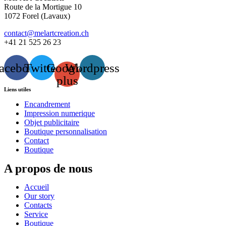
Route de la Mortigue 10
1072 Forel (Lavaux)
contact@melartcreation.ch
+41 21 525 26 23
acebook
Twitter
Google-
Wordpress
plus
Liens utiles
Encandrement
Impression numerique
Objet publicitaire
Boutique personnalisation
Contact
Boutique
A propos de nous
Accueil
Our story
Contacts
Service
Boutique