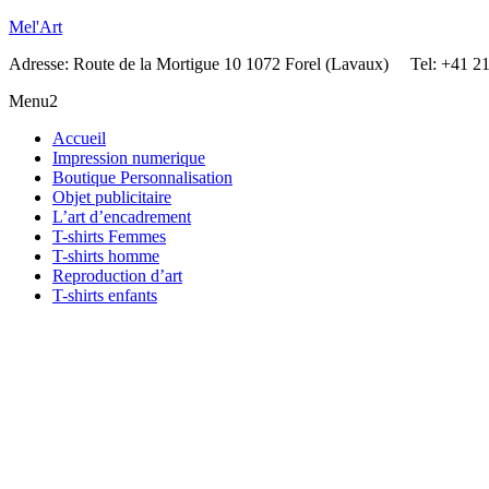
Mel'Art
Adresse: Route de la Mortigue 10 1072 Forel (Lavaux) Tel: +41 2
Menu2
Accueil
Impression numerique
Boutique Personnalisation
Objet publicitaire
L’art d’encadrement
T-shirts Femmes
T-shirts homme
Reproduction d’art
T-shirts enfants