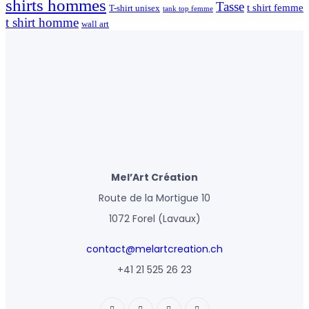
shirts hommes
Tasse
t shirt femme
T-shirt unisex
tank top femme
t shirt homme
wall art
Mel’Art Création
Route de la Mortigue 10
1072 Forel (Lavaux)
contact@melartcreation.ch
+41 21 525 26 23