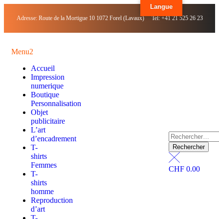
Langue
Adresse: Route de la Mortigue 10 1072 Forel (Lavaux) Tel: +41 21 525 26 23
Menu2
Accueil
Impression
numerique
Boutique
Personnalisation
Objet
publicitaire
L’art
d’encadrement
T-
shirts
Femmes
CHF
0.00
T-
shirts
homme
Reproduction
d’art
T-