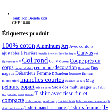
Tank Top Brenda kids
CHF
10.00
Étiquettes produit
100% coton
Aluminum
Art
Avec cordons
Canvas
ajustables à l'arrière
bretelle
bretelles
Bretelles larges
col
Col rond
Coupe près du
Col V
Cotton
légèrement en V
corps
decoration
céramique
Dos
Coupe tubulaire
Dos croisé
Débardeur Femme
nageur
Débardeur homme
En tissu
manches courtes
Mug
microperforé
manches longues
popart
peinture
Sac à dos multi usages
sac à dos
près du corps
T-shirt avec tissu fin et
polyvalent
sweat
sweater
compacté
T- shirt coupe près du corps
T-shirt enfants
T-shirt en manches courtes
T-
T-
T-shirts femmes
T-shirt manches courtes
shirt fines bretelles