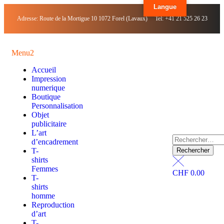
Langue
Adresse: Route de la Mortigue 10 1072 Forel (Lavaux) Tel: +41 21 525 26 23
Menu2
Accueil
Impression
numerique
Boutique
Personnalisation
Objet
publicitaire
L’art
d’encadrement
T-
shirts
Femmes
CHF
0.00
T-
shirts
homme
Reproduction
d’art
T-