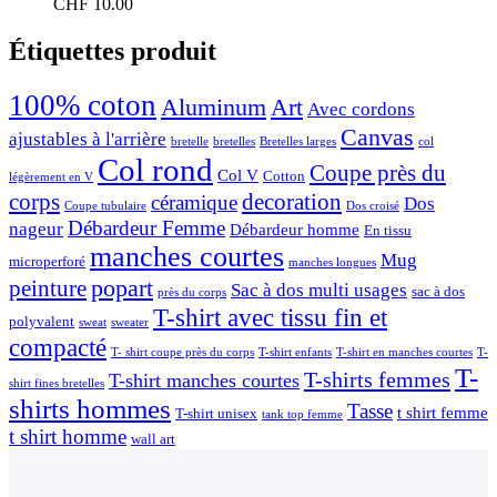
CHF
10.00
Étiquettes produit
100% coton
Aluminum
Art
Avec cordons
Canvas
ajustables à l'arrière
bretelle
bretelles
Bretelles larges
col
Col rond
Coupe près du
Col V
Cotton
légèrement en V
corps
decoration
céramique
Dos
Coupe tubulaire
Dos croisé
Débardeur Femme
nageur
Débardeur homme
En tissu
manches courtes
Mug
microperforé
manches longues
popart
peinture
Sac à dos multi usages
sac à dos
près du corps
T-shirt avec tissu fin et
polyvalent
sweat
sweater
compacté
T- shirt coupe près du corps
T-shirt enfants
T-shirt en manches courtes
T-
T-
T-shirts femmes
T-shirt manches courtes
shirt fines bretelles
shirts hommes
Tasse
t shirt femme
T-shirt unisex
tank top femme
t shirt homme
wall art