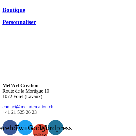
Boutique
Personnaliser
Mel’Art Création
Route de la Mortigue 10
1072 Forel (Lavaux)
contact@melartcreation.ch
+41 21 525 26 23
acebook
Twitter
Google-
Wordpress
plus