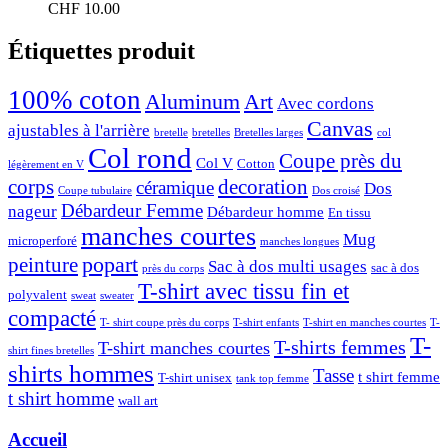
CHF
10.00
Étiquettes produit
100% coton
Aluminum
Art
Avec cordons
Canvas
ajustables à l'arrière
bretelle
bretelles
Bretelles larges
col
Col rond
Coupe près du
Col V
Cotton
légèrement en V
corps
decoration
céramique
Dos
Coupe tubulaire
Dos croisé
Débardeur Femme
nageur
Débardeur homme
En tissu
manches courtes
Mug
microperforé
manches longues
popart
peinture
Sac à dos multi usages
sac à dos
près du corps
T-shirt avec tissu fin et
polyvalent
sweat
sweater
compacté
T- shirt coupe près du corps
T-shirt enfants
T-shirt en manches courtes
T-
T-
T-shirts femmes
T-shirt manches courtes
shirt fines bretelles
shirts hommes
Tasse
t shirt femme
T-shirt unisex
tank top femme
t shirt homme
wall art
Accueil