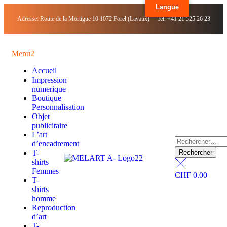
Langue
Adresse: Route de la Mortigue 10 1072 Forel (Lavaux) Tel: +41 21 525 26 23
Menu2
Accueil
Impression
numerique
Boutique
Personnalisation
Objet
publicitaire
L’art
d’encadrement
T-
shirts
Femmes
CHF
0.00
T-
shirts
homme
Reproduction
d’art
T-