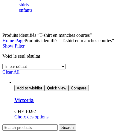
shirts
enfants
Produits identifiés “T-shirt en manches courtes”
Home Page
Produits identifiés “T-shirt en manches courtes”
Show Filter
Voici le seul résultat
Clear All
Add to wishlist
Quick view
Compare
Victoria
CHF
10.92
Choix des options
Search