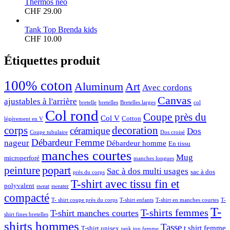
Thermos neo
CHF
29.00
Tank Top Brenda kids
CHF
10.00
Étiquettes produit
100% coton
Aluminum
Art
Avec cordons
Canvas
ajustables à l'arrière
bretelle
bretelles
Bretelles larges
col
Col rond
Coupe près du
Col V
Cotton
légèrement en V
corps
decoration
céramique
Dos
Coupe tubulaire
Dos croisé
Débardeur Femme
nageur
Débardeur homme
En tissu
manches courtes
Mug
microperforé
manches longues
popart
peinture
Sac à dos multi usages
sac à dos
près du corps
T-shirt avec tissu fin et
polyvalent
sweat
sweater
compacté
T- shirt coupe près du corps
T-shirt enfants
T-shirt en manches courtes
T-
T-
T-shirts femmes
T-shirt manches courtes
shirt fines bretelles
shirts hommes
Tasse
t shirt femme
T-shirt unisex
tank top femme