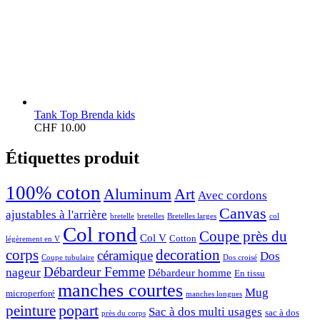
Tank Top Brenda kids
CHF
10.00
Étiquettes produit
100% coton
Aluminum
Art
Avec cordons
Canvas
ajustables à l'arrière
bretelle
bretelles
Bretelles larges
col
Col rond
Coupe près du
Col V
Cotton
légèrement en V
corps
decoration
céramique
Dos
Coupe tubulaire
Dos croisé
Débardeur Femme
nageur
Débardeur homme
En tissu
manches courtes
Mug
microperforé
manches longues
popart
peinture
Sac à dos multi usages
sac à dos
près du corps