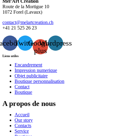
Mel’Art Création
Route de la Mortigue 10
1072 Forel (Lavaux)
contact@melartcreation.ch
+41 21 525 26 23
acebook
Twitter
Google-
Wordpress
plus
Liens utiles
Encandrement
Impression numerique
Objet publicitaire
Boutique personnalisation
Contact
Boutique
A propos de nous
Accueil
Our story
Contacts
Service