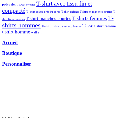
T-shirt avec tissu fin et
polyvalent
sweat
sweater
compacté
T- shirt coupe près du corps
T-shirt enfants
T-shirt en manches courtes
T-
T-
T-shirts femmes
T-shirt manches courtes
shirt fines bretelles
shirts hommes
Tasse
t shirt femme
T-shirt unisex
tank top femme
t shirt homme
wall art
Accueil
Boutique
Personnaliser